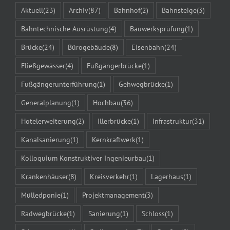
Aktuell
(23)
Archiv
(87)
Bahnhof
(2)
Bahnsteige
(3)
Bahntechnische Ausrüstung
(4)
Bauwerksprüfung
(1)
Brücke
(24)
Bürogebäude
(8)
Eisenbahn
(24)
Fließgewässer
(4)
Fußgängerbrücke
(1)
Fußgängerunterführung
(1)
Gehwegbrücke
(1)
Generalplanung
(1)
Hochbau
(36)
Hotelerweiterung
(2)
Illerbrücke
(1)
Infrastruktur
(31)
Kanalsanierung
(1)
Kernkraftwerk
(1)
Kolloquium Konstruktiver Ingenieurbau
(1)
Krankenhäuser
(8)
Kreisverkehr
(1)
Lagerhaus
(1)
Mülledponie
(1)
Projektmanagement
(3)
Radwegbrücke
(1)
Sanierung
(1)
Schloss
(1)