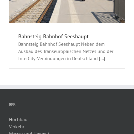
Bahnsteig Bahnhof Seeshaupt
Bahnsteig Bahnhof Seeshaupt Neben dem
Ausbau des Transeuropäischen Netzes und der
InterCity-Verbindungen in Deutschland
[...]
BPR
Hochbau
Verkehr
Wasser und Umwelt