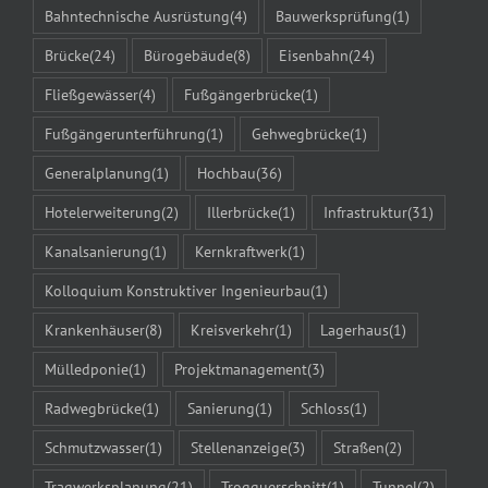
Bahntechnische Ausrüstung
(4)
Bauwerksprüfung
(1)
Brücke
(24)
Bürogebäude
(8)
Eisenbahn
(24)
Fließgewässer
(4)
Fußgängerbrücke
(1)
Fußgängerunterführung
(1)
Gehwegbrücke
(1)
Generalplanung
(1)
Hochbau
(36)
Hotelerweiterung
(2)
Illerbrücke
(1)
Infrastruktur
(31)
Kanalsanierung
(1)
Kernkraftwerk
(1)
Kolloquium Konstruktiver Ingenieurbau
(1)
Krankenhäuser
(8)
Kreisverkehr
(1)
Lagerhaus
(1)
Mülledponie
(1)
Projektmanagement
(3)
Radwegbrücke
(1)
Sanierung
(1)
Schloss
(1)
Schmutzwasser
(1)
Stellenanzeige
(3)
Straßen
(2)
Tragwerksplanung
(21)
Trogquerschnitt
(1)
Tunnel
(2)