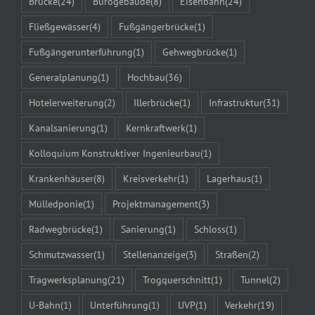
Brücke
(24)
Bürogebäude
(8)
Eisenbahn
(24)
Fließgewässer
(4)
Fußgängerbrücke
(1)
Fußgängerunterführung
(1)
Gehwegbrücke
(1)
Generalplanung
(1)
Hochbau
(36)
Hotelerweiterung
(2)
Illerbrücke
(1)
Infrastruktur
(31)
Kanalsanierung
(1)
Kernkraftwerk
(1)
Kolloquium Konstruktiver Ingenieurbau
(1)
Krankenhäuser
(8)
Kreisverkehr
(1)
Lagerhaus
(1)
Mülledponie
(1)
Projektmanagement
(3)
Radwegbrücke
(1)
Sanierung
(1)
Schloss
(1)
Schmutzwasser
(1)
Stellenanzeige
(3)
Straßen
(2)
Tragwerksplanung
(21)
Trogquerschnitt
(1)
Tunnel
(2)
U-Bahn
(1)
Unterführung
(1)
UVP
(1)
Verkehr
(19)