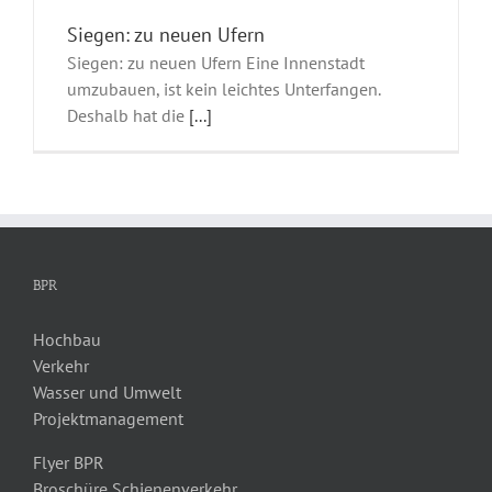
Siegen: zu neuen Ufern
Siegen: zu neuen Ufern Eine Innenstadt
umzubauen, ist kein leichtes Unterfangen.
Deshalb hat die
[...]
BPR
Hochbau
Verkehr
Wasser und Umwelt
Projektmanagement
Flyer BPR
Broschüre Schienenverkehr